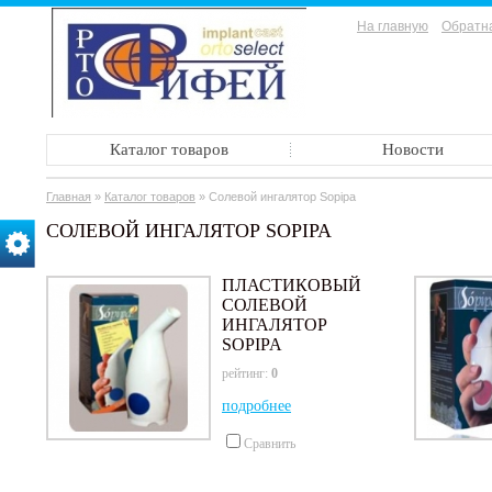
На главную
Обратна
Каталог товаров
Новости
Главная
»
Каталог товаров
»
Солевой ингалятор Sopipa
СОЛЕВОЙ ИНГАЛЯТОР SOPIPA
ПЛАСТИКОВЫЙ
СОЛЕВОЙ
ИНГАЛЯТОР
SOPIPA
рейтинг:
0
подробнее
Сравнить