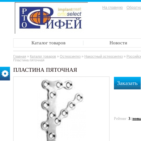
На главную
Обратна
Каталог товаров
Новости
Главная
»
Каталог товаров
»
Остеосинтез
»
Накостный остеосинтез
»
Российск
Пластина пяточная
ПЛАСТИНА ПЯТОЧНАЯ
Заказать
Рейтинг:
3
(
повы