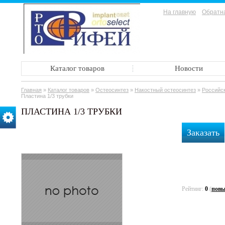
На главную
Обратна
Каталог товаров
Новости
Главная
»
Каталог товаров
»
Остеосинтез
»
Накостный остеосинтез
»
Российск
Пластина 1/3 трубки
ПЛАСТИНА 1/3 ТРУБКИ
Заказать
Рейтинг:
0
(
повы