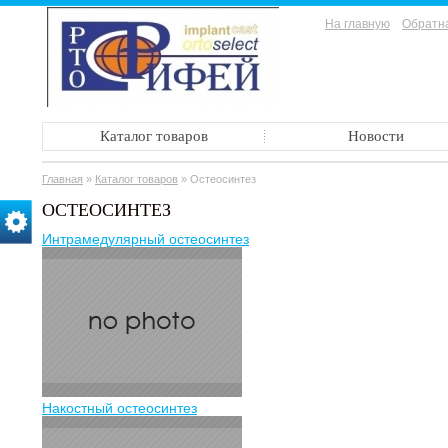
На главную
Обратна
Каталог товаров
Новости
Главная
»
Каталог товаров
»
Остеосинтез
ОСТЕОСИНТЕЗ
Интрамедулярный остеосинтез
Накостный остеосинтез