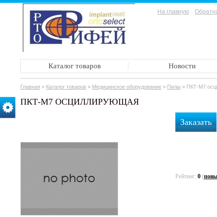
На главную
Обратна
Каталог товаров
Новости
Главная
»
Каталог товаров
»
Медицинское оборудование
»
Пилы
»
ПКТ-М7 осц
ПКТ-М7 ОСЦИЛЛИРУЮЩАЯ
Заказать
Рейтинг:
0
(
повы