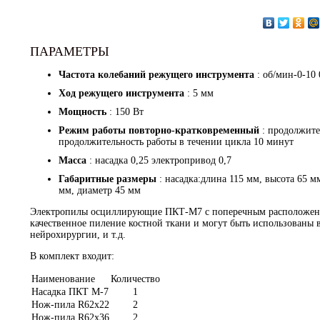
ПАРАМЕТРЫ
Частота колебаний режущего инструмента
: об/мин-0-10 
Ход режущего инструмента
: 5 мм
Мощность
: 150 Вт
Режим работы повторно-кратковременный
: продолжите
продолжительность работы в течении цикла 10 минут
Масса
: насадка 0,25 электропривод 0,7
Габаритные размеры
: насадка:длина 115 мм, высота 65 
мм, диаметр 45 мм
Электропилы осциллирующие ПКТ-М7 с поперечным расположен
качественное пиление костной ткани и могут быть использованы 
нейрохирургии, и т.д.
В комплект входит:
Наименование
Количество
Насадка ПКТ М-7
1
Нож-пила R62х22
2
Нож-пила R62х36
2